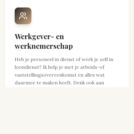
Werkgever- en
werknemerschap
Heb je personeel in dienst of werk je zelf in
loondienst? Ik help je met je arbeids-of
vaststellingsovereenkomst en alles wat
daarmee te maken heeft. Denk ook aan
problemen over bijvoorbeeld ziekte of
ontslag. Met bemiddeling komen we samen
tot een oplossing die voor iedereen goed
voelt.
Lees meer